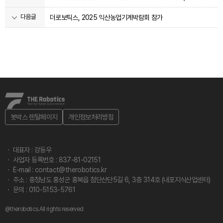
다음글
더로보틱스, 2025 익산농업기계박람회 참가
봇박스 렌탈페이지
개인정보처리방침
대표자 : 강동우
사업자 등록번호 : 837-81-02151
E-mail : contact@therobotics.kr
주소 : 충청남도 홍성군 홍북읍 첨단산단5길 6, 3층 314호 (내포지식산업센터)
문의 : 010-5153-5761
@therobotics.All rights reserved