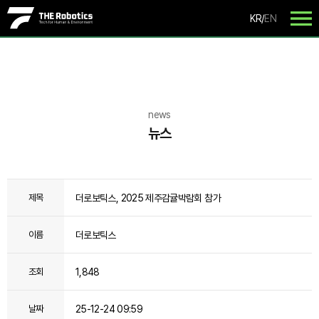
KR
/
EN
news
뉴스
더로보틱스, 2025 제주감귤박람회 참가
제목
더로보틱스
이름
1,848
조회
25-12-24 09:59
날짜