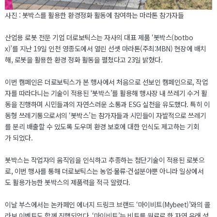
사진 : 봇박스를 활용한 환경정화 활동에 참여하는 마라톤 참가자들
산업용 로봇 전문 기업 더로보틱스는 자사의 대표 제품 ‘봇박스(botbo
x)’를 지난 19일 인천 영종도에서 열린 선셋 마라톤(주최:MBN) 현장에 배치
해, 로봇을 활용한 환경 정화 활동을 펼쳤다고 23일 밝혔다.
이번 캠페인은 더로보틱스가 본 행사에서 처음으로 선보인 캠페인으로, 작업
자를 따라다니는 기술이 적용된 ‘봇박스’를 활용해 행사장 내 쓰레기 수거 활
동을 진행하며 시민들과의 자연스러운 소통과 ESG 실천을 유도했다. 특히 이
동형 쓰레기통으로서의 ‘봇박스’는 참가자들과 시민들이 자발적으로 쓰레기
를 분리 배출할 수 있도록 도우며 환경 보호에 대한 인식도 제고하는 기회
가 되었다.
봇박스는 작업자의 움직임을 인식하고 추종하는 첨단기술이 적용된 로봇으
로, 이번 행사를 통해 더로보틱스는 농업·물류·건설분야뿐 아니라 일상에서
도 활용가능한 봇박스의 제품력을 적극 알렸다.
이날 부스에서는 논카페인 에너지 드링크 브랜드 ‘마이비트(Mybeet)’와의 콜
라보 이벤트도 함께 진행되었다. ‘마이비트’는 비트를 원료로 한 자연 유래 성